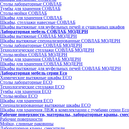
Столы лабораторные СОВЛАБ
Тумбы для хранения СОВЛАБ
Столы-мойки СОВЛАБ
Шкафы для хранения СОВЛАБ
Шкафы, стеллажи навесные СОВЛАБ
Шкафы вытяжные для муфельных печей и сушильных шкафов
Лабораторная мебель СОВЛАБ МОДЕРН
Шкафы вытяжные СОВЛАБ МОДЕРН
Шкафы вытяжные специализированные СОВЛАБ МОДЕРН
Столы лабораторные СОВЛАБ МОДЕРН
Технологические стеллажи СОВЛАБ МОДЕРН
Столы-мойки СОВЛАБ МОДЕРН
Тумбы для хранения СОВЛАБ МОДЕРН
Шкафы для хранения СОВЛАБ МОДЕРН
Шкафы вытяжные для муфельных печей СОВЛАБ МОДЕРН
Лабораторная мебель серии Eco
Химические вытяжные шкафы ECO
Столы лабораторные ECO
Технологические стеллажи ECO
Тумбы для хранения ECO
Столы-мойки ECO
Шкафы для хранения ECO
Специализированные вытяжные шкафы ECO
Шкафы для хранения ЛВЖ в комплектации с тумбами серии Eco
Рабочие поверхности, материалы, лабораторные краны, сме
Рабочие поверхности
Мойки, сливные раковины
Лабораторные краны, смесители