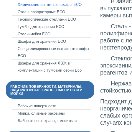
В зависим
Химические вытяжные шкафы ECO
выпускаютс
Столы лабораторные ECO
камеры выт
Технологические стеллажи ECO
Сталь - д
Тумбы для хранения ECO
полиэфирно
Столы-мойки ECO
работе с л
Шкафы для хранения ECO
нефтепроду
Специализированные вытяжные шкафы
ECO
Стеклопла
Шкафы для хранения ЛВЖ в
эпоксивини
комплектации с тумбами серии Eco
реагенто
Нержавеющ
РАБОЧИЕ ПОВЕРХНОСТИ, МАТЕРИАЛЫ,
стойкостью
ЛАБОРАТОРНЫЕ КРАНЫ, СМЕСИТЕЛИ И
МОЙКИ
Подходит д
Рабочие поверхности
неорганиче
Мойки, сливные раковины
слабых орг
Лабораторные краны, смесители
случаях ко