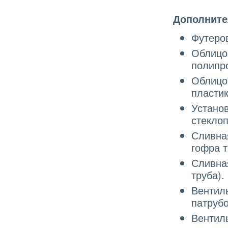
Дополните
Футеро
Облицо
полипр
Облицо
пластик
Установ
стеклоп
Сливна
гофра т
Сливна
труба).
Вентил
патрубо
Вентиль