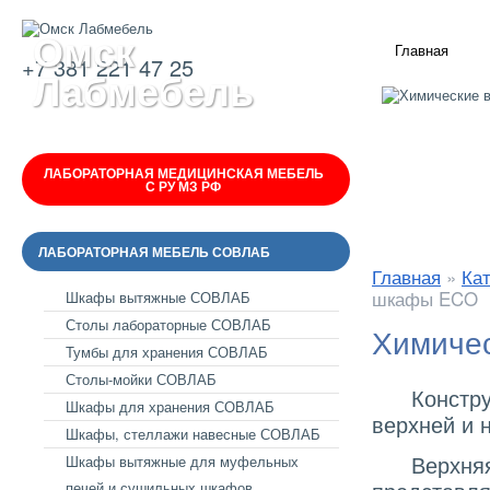
Омск
Главная
+7 381 221 47 25
Лабмебель
ЛАБОРАТОРНАЯ МЕДИЦИНСКАЯ МЕБЕЛЬ
С РУ МЗ РФ
ЛАБОРАТОРНАЯ МЕБЕЛЬ СОВЛАБ
Главная
»
Ка
шкафы ECO
Шкафы вытяжные СОВЛАБ
Столы лабораторные СОВЛАБ
Химиче
Тумбы для хранения СОВЛАБ
Столы-мойки СОВЛАБ
Конструкт
Шкафы для хранения СОВЛАБ
верхней и 
Шкафы, стеллажи навесные СОВЛАБ
Верхняя, 
Шкафы вытяжные для муфельных
печей и сушильных шкафов